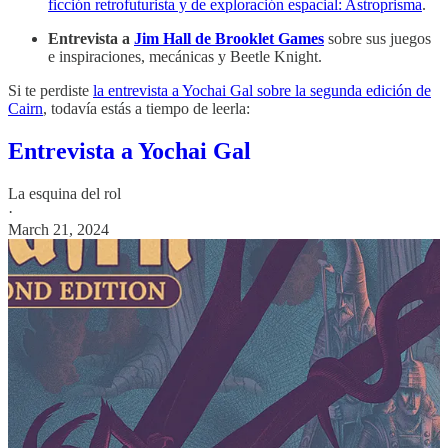
ficción retrofuturista y de exploración espacial: Astroprisma
.
Entrevista a
Jim Hall de Brooklet Games
sobre sus juegos
e inspiraciones, mecánicas y Beetle Knight.
Si te perdiste
la entrevista a Yochai Gal sobre la segunda edición de
Cairn
, todavía estás a tiempo de leerla:
Entrevista a Yochai Gal
La esquina del rol
·
March 21, 2024