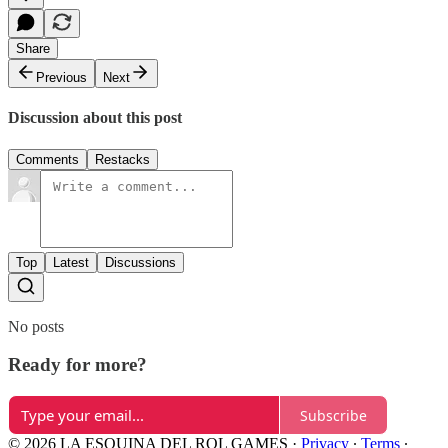
Share
Previous
Next
Discussion about this post
Comments
Restacks
Top
Latest
Discussions
No posts
Ready for more?
Subscribe
© 2026 LA ESQUINA DEL ROL GAMES
·
Privacy
∙
Terms
∙