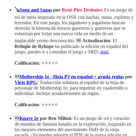
🪕
Song and Sagas
por
René-Pier Deshaies
:
Es un juego de
rol de mesa inspirado en la OSR con hachas, runas, espíritus y
leyendas. En este juego, los jugadores y jugadoras buscan
desvelar la historia de feroces guerreros y guerreras que se
esfuerzan por forjar una nueva vida en medio de un
implacable yermo desconocido. 🆕
Actualización
: El
Refugio de Ryhope
ha publicado la edición en español del
juego, puedes ir a consultar el juego y SRD,
aquí
.
Calificación
: ⭐⭐⭐⭐⭐
🆕
Mothership 1e - Hoja PJ en español + ayuda reglas
por
Viejo RPG
:
Traducción solidaria al español de la hoja de
personaje de Mothership 1e, para imprimir en cuadernillo o
individual. Incluye ayuda/resumen de reglas.
Calificación
: ⭐⭐⭐⭐⭐
🆕
Knave 2e
por Ben Milton
: Es un juego de rol y creación
de mundos de fantasía basado en la exploración, inspirado en
los mejores elementos del movimiento DnD de la vieja
escuela. ¡Ya puedes adquirir el PDF de la nueva edición en