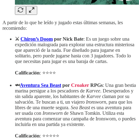
A partir de lo que he leído y jugado estas últimas semanas, les
recomiendo:
⚔️
Chiron’s Doom
por Nick Bate
: Es un juego sobre una
expedición malograda para explorar una estructura misteriosa
que apareció de la nada. Fue diseñado para jugarse en
solitario, pero puede jugarse hasta con 3 jugadores. Todo lo
que necesitas para jugar es una baraja de cartas.
Calificación
: ⭐⭐⭐⭐
🦈
Aventura Sea Beast
por
Croaker
RPGs
: Una gran bestia
marina persigue a los pescadores de
Karvee
. Desesperados y
sin salida aparente, los habitantes de
Karvee
claman por su
salvación. Te buscan a ti, un viajero
Ironsworn
, para que los
libres de una muerte segura.
Sea Beast
es una aventura para
ser usada con
Ironsworn
de Shawn Tomkin. Utiliza esta
aventura para comenzar una campaña de Ironsworn, o puedes
incluirla en una partida ya existente.
Calificación
: ⭐⭐⭐⭐⭐