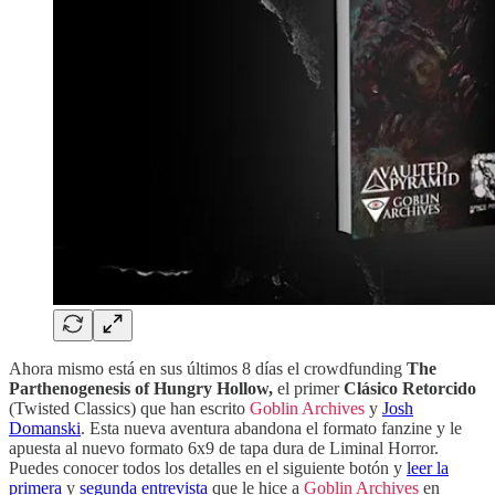
Ahora mismo está en sus últimos 8 días el crowdfunding
The
Parthenogenesis of Hungry Hollow,
el primer
Clásico Retorcido
(Twisted Classics) que han escrito
Goblin Archives
y
Josh
Domanski
. Esta nueva aventura abandona el formato fanzine y le
apuesta al nuevo formato 6x9 de tapa dura de Liminal Horror.
Puedes conocer todos los detalles en el siguiente botón y
leer la
primera
y
segunda entrevista
que le hice a
Goblin Archives
en