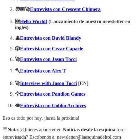
🧑🏽‍🚀
Entrevista con Crescent Chimera
🆕
Hello World!
(Lanzamiento de nuestro newsletter en
inglés)
👤
Entrevista con David Blandy
🎲
Entrevista con Cezar Capacle
🚀
Entrevista con Jason Tocci
🪓
Entrevista con Alex T
🚀
Interview with Jason Tocci
[EN]
🦅
Entrevista con Pandion Games
👁️
Entrevista con Goblin Archives
Eso es todo por hoy, ¡hasta la próxima!
🪧
Nota
: ¿Quieres aparecer en
Noticias desde la esquina
o ser
entrevistada? Escríbenos a: newsletter@laesquinadelrol.com