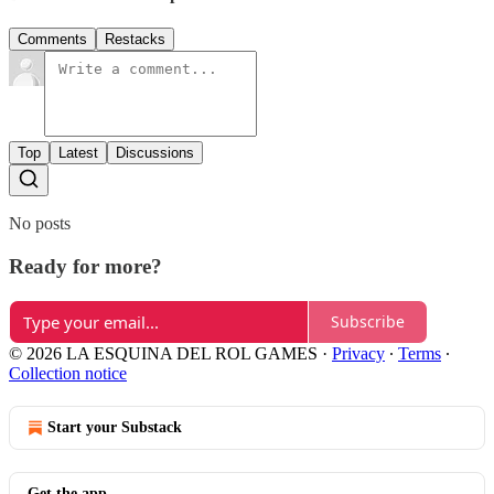
Comments
Restacks
Top
Latest
Discussions
No posts
Ready for more?
Subscribe
© 2026 LA ESQUINA DEL ROL GAMES
·
Privacy
∙
Terms
∙
Collection notice
Start your Substack
Get the app